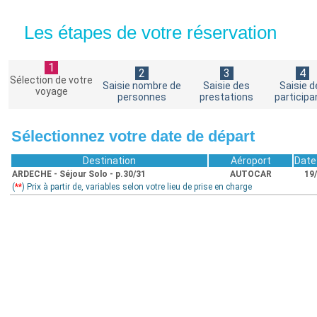
Les étapes de votre réservation
1
2
3
4
Sélection de votre
Saisie nombre de
Saisie des
Saisie d
voyage
personnes
prestations
participa
Sélectionnez votre date de départ
Destination
Aéroport
Date
ARDECHE - Séjour Solo - p.30/31
AUTOCAR
19
(
**
) Prix à partir de, variables selon votre lieu de prise en charge