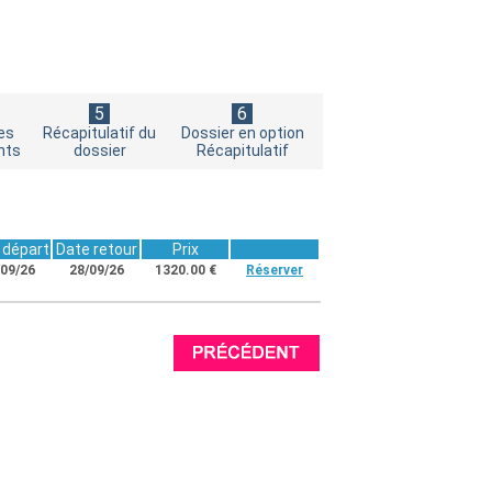
5
6
es
Récapitulatif du
Dossier en option
nts
dossier
Récapitulatif
 départ
Date retour
Prix
/09/26
28/09/26
1320.00 €
Réserver